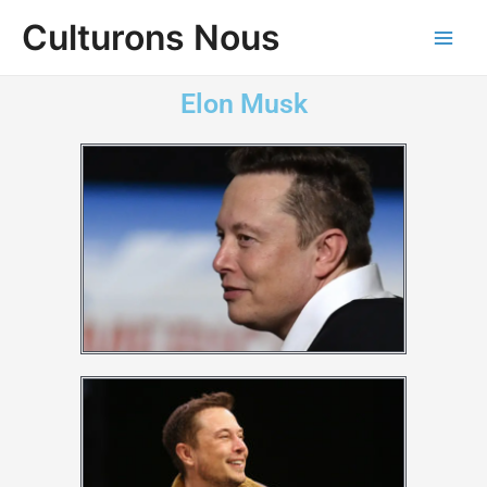
Aller
Main
Culturons Nous
au
Men
contenu
Elon Musk