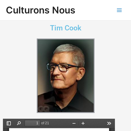
Aller
Main
Culturons Nous
au
Men
contenu
Tim Cook