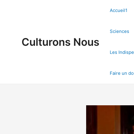
Aller
au
Accueil1
contenu
Sciences
Culturons Nous
Les Indisp
Faire un d