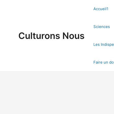
Aller
au
Accueil1
contenu
Sciences
Culturons Nous
Les Indisp
Faire un d