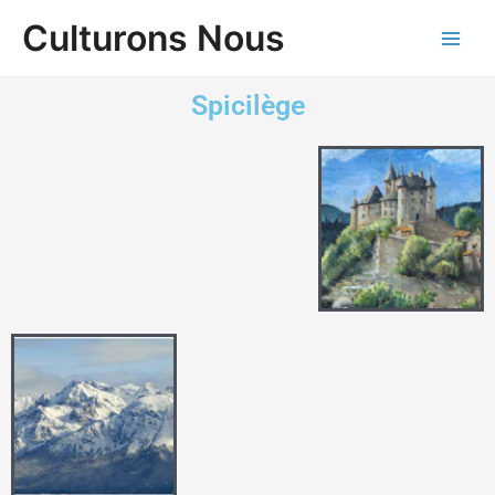
Aller
Main
Culturons Nous
au
Men
contenu
Spicilège