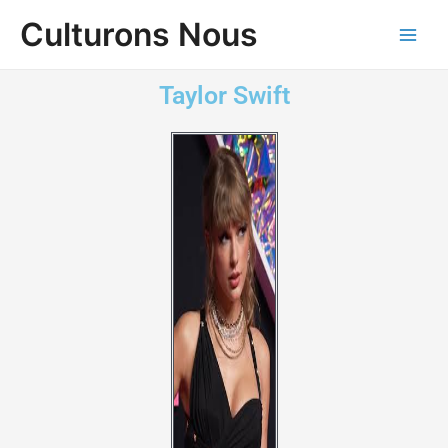
Aller
Main
Culturons Nous
au
Men
contenu
Taylor Swift