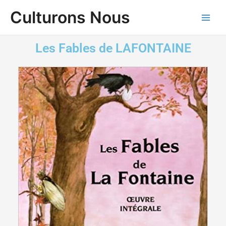
Aller
Main
Culturons Nous
au
Men
contenu
Les Fables de LAFONTAINE