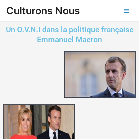
Aller
Main
Culturons Nous
au
Men
contenu
Un O.V.N.I dans la politique française
Emmanuel Macron