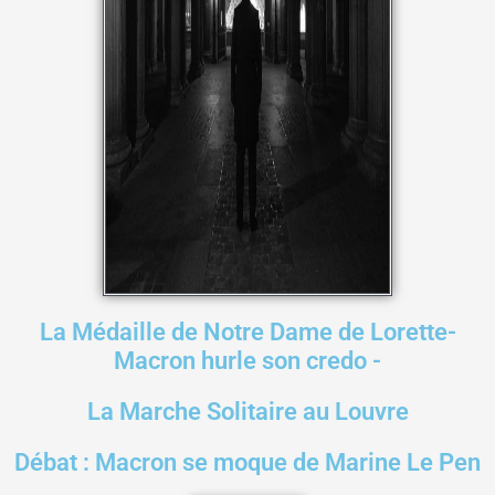
La Médaille de Notre Dame de Lorette-
Macron hurle son credo -
La Marche Solitaire au Louvre
Débat : Macron se moque de Marine Le Pen