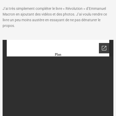
J’ai très simplement compléter le livre « Révolution » d’Emmanuel
Macron en ajoutant des vidéos et des photos. J’ai voulu rendre ce
livre un peu moins austère en essayant de ne pas dénaturer le
propos.