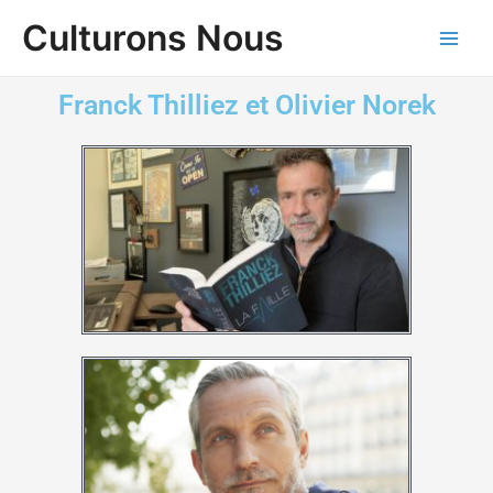
Aller
Main
Culturons Nous
au
Men
contenu
Franck Thilliez et Olivier Norek