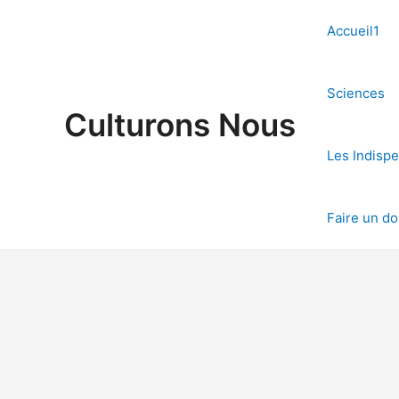
Aller
au
Accueil1
contenu
Sciences
Culturons Nous
Les Indisp
Faire un d