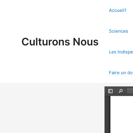
Aller
au
Accueil1
contenu
Sciences
Culturons Nous
Les Indisp
Faire un d